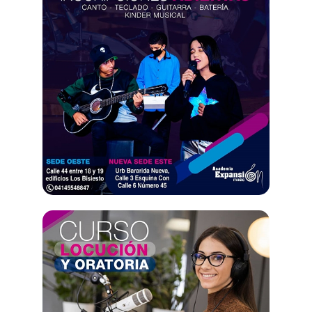
Eventos y decoracion
Fumigacion
Funeraria
Gimnasios
Hospitales y clinicas
Hoteles y posadas
Iglesia
Laboratorios
Latoneria
Organismos publicos
Otros
Plomeria
Refrigeracion
Seguridad
Seguros
Servcios automotriz
Servicios Medicos
Tapiceria
Transporte