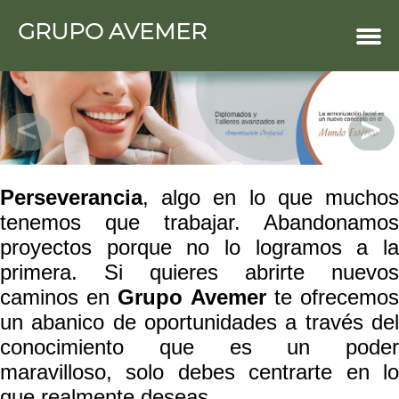
GRUPO AVEMER
COMERCIOS
Agro
Bebes y ninos
Bebidas
Carniceria
Carpinteria
Cauchera
Centro comercial
Cerrajeria
Charcuteria
Computacion
Perseverancia
, algo en lo que muchos
Condimentos y especies
tenemos que trabajar. Abandonamos
Construccion
Cristaleria
proyectos porque no lo logramos a la
Decoracion
Deportes
primera. Si quieres abrirte nuevos
Distribuidora
caminos en
Grupo Avemer
te ofrecemo
Electricidad
Electronica
un abanico de oportunidades a través del
Empresa de encomienda
Estetica y Belleza
conocimiento que es un poder
Farmacia
maravilloso, solo debes centrarte en lo
Ferreteria
Floristeria
que realmente deseas.