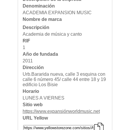
Restaurant
Denominación
Ropa
ACADEMIA EXPANSION MUSIC
Supermercado y bodegones
Telecomunicaciones
Nombre de marca
Textiles
Descripción
Tienda para mascota
Tintoreria
Academia de música y canto
Tornerias
RIF
Ventas de Vehiculos
1
INDUSTRIAS
Año de fundada
Agro
Alimentaria
2011
Armamentistica
Dirección
Automovilistica
Urb.Bararida nueva, calle 3 esquina con
Energetica
calle 6 número 45/ calle 44 entre 18 y 19
Farmaceutica
edificio Los Bisie
Informatica
Mecanica
Horario
Peleteria
LUNES A VIERNES
Pesada
Sitio web
Petroquimica
Quimica
https://www.expansiónworldmusic.net
Siderurgica o Metalurgica
URL Yellow
Textil
Transporte