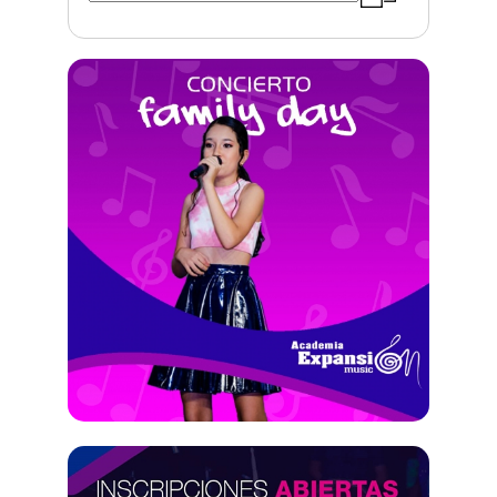
SERVICIOS
Abogados
Academias e institutos
Aeropuertos
Agencia de festejo
Agencia de marketing
Agencia de publicidad
Agencia de viajes
Bancos
Carpinteria
Cauchera
Cines
Clinicas
Club
Companias de envio
Consultoria empresarial
Consultorios medicos
Contadores
Deportes
Digital
Educacion
Electricidad
Electronica
Espacios deportivos
Estacion de servicio
Estacionamiento
Estetica y Belleza