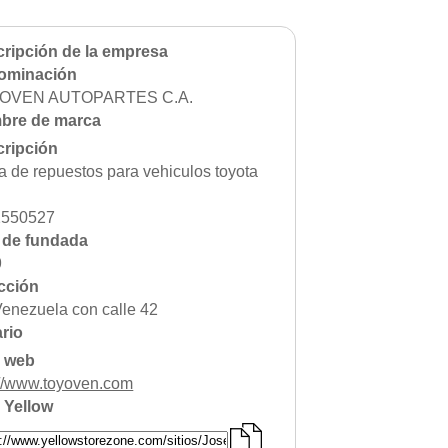
ctronica
acios deportivos
acion de servicio
ripción de la empresa
acionamiento
ominación
etica y Belleza
OVEN AUTOPARTES C.A.
ntos y decoracion
igacion
bre de marca
eraria
ripción
nasios
pitales y clinicas
a de repuestos para vehiculos toyota
eles y posadas
sia
2550527
oratorios
oneria
 de fundada
anismos publicos
9
os
meria
cción
rigeracion
Venezuela con calle 42
uridad
rio
uros
vcios automotriz
o web
vicios Medicos
://www.toyoven.com
iceria
nsporte
 Yellow