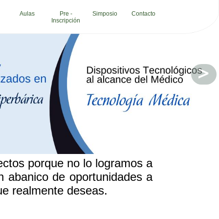
Aulas
Pre -
Simposio
Contacto
Inscripción
RVICIOS
ogados
demias e institutos
opuertos
ncia de festejo
ncia de marketing
ncia de publicidad
ncia de viajes
ncos
pinteria
chera
es
nicas
b
panias de envio
ctos porque no lo logramos a
sultoria empresarial
 abanico de oportunidades a
sultorios medicos
tadores
que realmente deseas.
ortes
tal
cacion
ctricidad