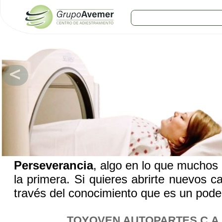
COMERCIOS
Agro
Bebes y ninos
Bebidas
Carniceria
Carpinteria
Cauchera
Centro comercial
Cerrajeria
Charcuteria
Computacion
Condimentos y especies
Construccion
Cristaleria
Decoracion
Perseverancia
, algo en lo que muchos
Deportes
la primera. Si quieres abrirte nuevos 
Distribuidora
Electricidad
través del conocimiento que es un pode
Electronica
Empresa de encomienda
Estetica y Belleza
TOYOVEN AUTOPARTES C.A
Farmacia