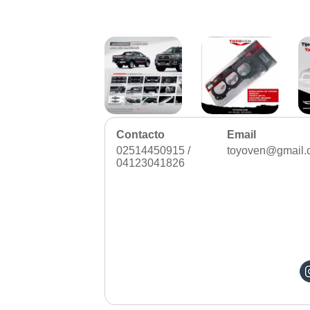
Repuesto electrodomestico
Repuesto para motos
Repuesto vehiculos pesados
Restaurant
Ropa
Supermercado y bodegones
Telecomunicaciones
Textiles
Tienda para mascota
Tintoreria
Tornerias
Contacto
Email
Ventas de Vehiculos
02514450915 /
toyoven@gmail.
04123041826