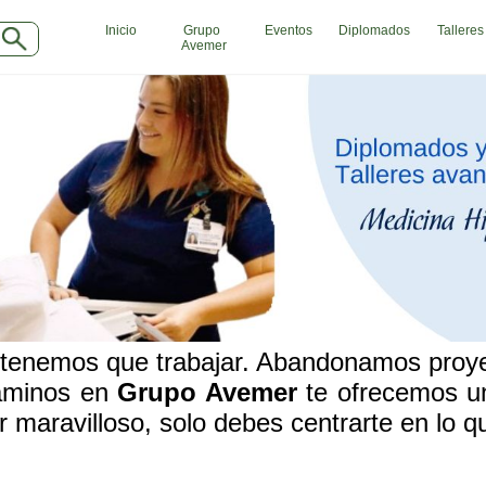
Inicio
Grupo
Eventos
Diplomados
Talleres
Avemer
INDUSTRIAS
SE
Agro
Ab
Alimentaria
Aca
Armamentistica
Aer
Automovilistica
Age
Energetica
Age
Farmaceutica
Age
Informatica
Age
Mecanica
Ba
Peleteria
Car
Pesada
Cau
Petroquimica
Cin
Quimica
Cli
Siderurgica o Metalurgica
Clu
Textil
Com
 tenemos que trabajar. Abandonamos proye
Transporte
Con
caminos en
Grupo Avemer
te ofrecemos un
Con
Con
r maravilloso, solo debes centrarte en lo 
Dep
Digi
Edu
.
Ele