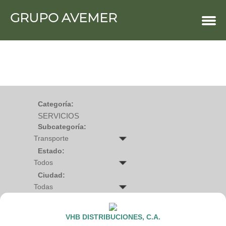
GRUPO AVEMER
COMERCIOS
Agro
Bebes y ninos
Bebidas
Carniceria
Carpinteria
Cauchera
Centro comercial
Cerrajeria
Charcuteria
Categoría:
Computacion
SERVICIOS
Condimentos y especies
Construccion
Subcategoría:
Cristaleria
Decoracion
Deportes
Estado:
Distribuidora
Electricidad
Ciudad:
Electronica
Empresa de encomienda
Estetica y Belleza
Farmacia
Ferreteria
VHB DISTRIBUCIONES, C.A.
Floristeria