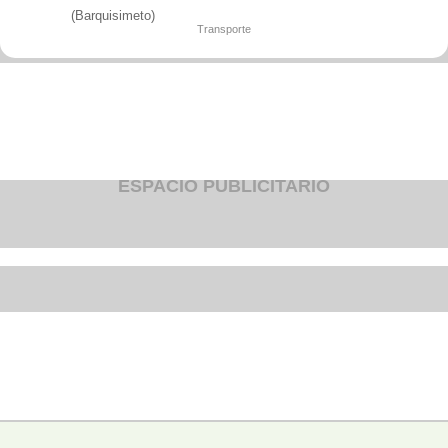
Fruteria
(Barquisimeto)
Heladeria
Transporte
Hogar
Iluminacion
Imprenta
Inmuebles
Instrumentos musicales
Insumos medicos
Juguetes
Libreria
Licoreria
ESPACIO PUBLICITARIO
Merceria
Muebleria
Optica
Otros
Panaderia
Perfumeria
Pescaderia
Quincalleria
Refrigeracion
Refrigeracion
Relojes
Reporteria
Repuesto de vehiculos livianos
Repuesto electrodomestico
Repuesto para motos
Repuesto vehiculos pesados