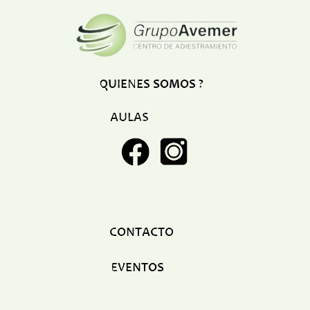
Restaurant
Ropa
Supermercado y bodegones
Telecomunicaciones
Textiles
Tienda para mascota
Tintoreria
Tornerias
Ventas de Vehiculos
INDUSTRIAS
Agro
Alimentaria
Armamentistica
Automovilistica
Energetica
Farmaceutica
Informatica
Mecanica
Peleteria
Pesada
Petroquimica
Quimica
Siderurgica o Metalurgica
Textil
Transporte