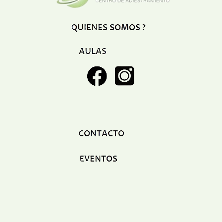
Restaurant
Ropa
Supermercado y bodegones
Telecomunicaciones
Textiles
Tienda para mascota
Tintoreria
Tornerias
Ventas de Vehiculos
INDUSTRIAS
Agro
Alimentaria
Armamentistica
Automovilistica
Energetica
Farmaceutica
Informatica
Mecanica
Peleteria
Pesada
Petroquimica
Quimica
Siderurgica o Metalurgica
Textil
Transporte