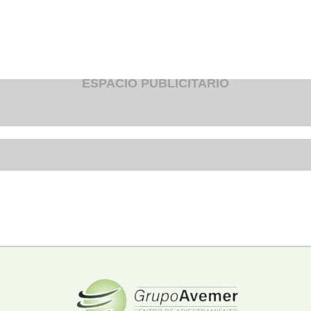
Fruteria
Heladeria
Hogar
Iluminacion
Imprenta
Inmuebles
Instrumentos musicales
ESPACIO PUBLICITARIO
Insumos medicos
Juguetes
Libreria
Licoreria
Merceria
Muebleria
Optica
Otros
Panaderia
Perfumeria
Pescaderia
Quincalleria
Refrigeracion
Refrigeracion
Relojes
Reporteria
Repuesto de vehiculos livianos
Repuesto electrodomestico
Repuesto para motos
Repuesto vehiculos pesados