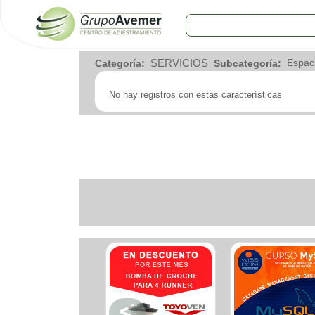
COMERCIOS
SERVICIOS
Categoría:
Subcategoría:
Agro
Bebes y ninos
No hay registros con estas características
Bebidas
Carniceria
Carpinteria
Cauchera
Centro comercial
Cerrajeria
Charcuteria
Computacion
Condimentos y especies
Construccion
Cristaleria
Decoracion
Deportes
Distribuidora
Electricidad
Electronica
Empresa de encomienda
Estetica y Belleza
Farmacia