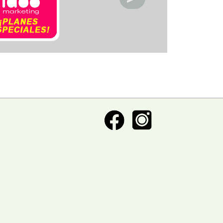
ctronica
acios deportivos
acion de servicio
acionamiento
etica y Belleza
ntos y decoracion
igacion
eraria
nasios
pitales y clinicas
eles y posadas
sia
oratorios
oneria
anismos publicos
os
meria
rigeracion
uridad
uros
vcios automotriz
vicios Medicos
iceria
nsporte