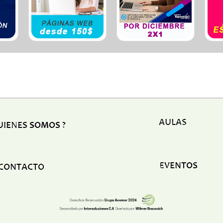
Ele
Esp
Est
Est
Est
Eve
Fum
Fun
Gim
Hos
Hot
Igle
Lab
Lat
Org
Otr
Plo
Ref
Seg
Seg
Ser
Ser
Tap
Tra