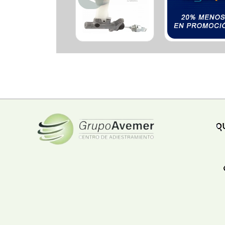
Ferreteria
Floristeria
Fruteria
Heladeria
Hogar
Iluminacion
Imprenta
Inmuebles
Instrumentos musicales
Insumos medicos
Juguetes
Libreria
Licoreria
Merceria
Muebleria
Optica
Otros
Panaderia
Perfumeria
Pescaderia
Quincalleria
Refrigeracion
Refrigeracion
Relojes
Reporteria
Repuesto de vehiculos livianos