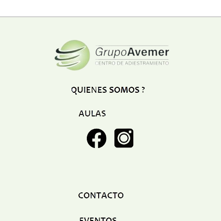
Restaurant
Ropa
Supermercado y bodegones
Telecomunicaciones
Textiles
Tienda para mascota
Tintoreria
Tornerias
Ventas de Vehiculos
INDUSTRIAS
Agro
Alimentaria
Armamentistica
Automovilistica
Energetica
Farmaceutica
Informatica
Mecanica
Peleteria
Pesada
Petroquimica
Quimica
Siderurgica o Metalurgica
Textil
Transporte