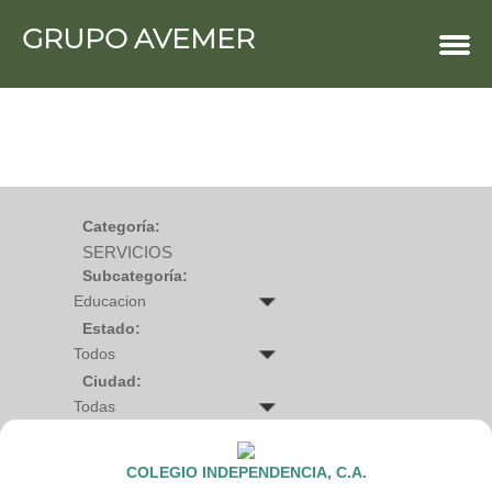
GRUPO AVEMER
COMERCIOS
Agro
Bebes y ninos
Bebidas
Carniceria
Carpinteria
Cauchera
Centro comercial
Cerrajeria
Charcuteria
Categoría:
Computacion
SERVICIOS
Condimentos y especies
Construccion
Subcategoría:
Cristaleria
Decoracion
Deportes
Estado:
Distribuidora
Electricidad
Ciudad:
Electronica
Empresa de encomienda
Estetica y Belleza
Farmacia
Ferreteria
COLEGIO INDEPENDENCIA, C.A.
Floristeria