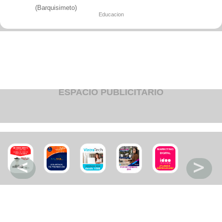
Fruteria
(Barquisimeto)
Heladeria
Educacion
Hogar
Iluminacion
Imprenta
Inmuebles
Instrumentos musicales
Insumos medicos
Juguetes
Libreria
Licoreria
ESPACIO PUBLICITARIO
Merceria
Muebleria
Optica
Otros
Panaderia
Perfumeria
Pescaderia
Quincalleria
Refrigeracion
Refrigeracion
Relojes
Reporteria
Repuesto de vehiculos livianos
Repuesto electrodomestico
Repuesto para motos
Repuesto vehiculos pesados