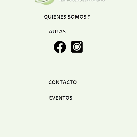
Restaurant
Ropa
Supermercado y bodegones
Telecomunicaciones
Textiles
Tienda para mascota
Tintoreria
Tornerias
Ventas de Vehiculos
INDUSTRIAS
Agro
Alimentaria
Armamentistica
Automovilistica
Energetica
Farmaceutica
Informatica
Mecanica
Peleteria
Pesada
Petroquimica
Quimica
Siderurgica o Metalurgica
Textil
Transporte