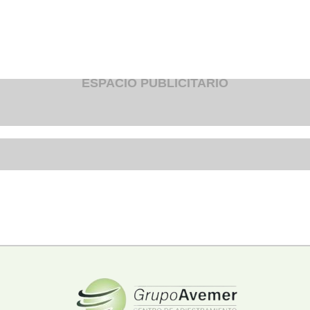
Fruteria
Heladeria
Hogar
Iluminacion
Imprenta
Inmuebles
Instrumentos musicales
ESPACIO PUBLICITARIO
Insumos medicos
Juguetes
Libreria
Licoreria
Merceria
Muebleria
Optica
Otros
Panaderia
Perfumeria
Pescaderia
Quincalleria
Refrigeracion
Refrigeracion
Relojes
Reporteria
Repuesto de vehiculos livianos
Repuesto electrodomestico
Repuesto para motos
Repuesto vehiculos pesados