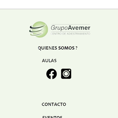
Restaurant
Ropa
Supermercado y bodegones
Telecomunicaciones
Textiles
Tienda para mascota
Tintoreria
Tornerias
Ventas de Vehiculos
INDUSTRIAS
Agro
Alimentaria
Armamentistica
Automovilistica
Energetica
Farmaceutica
Informatica
Mecanica
Peleteria
Pesada
Petroquimica
Quimica
Siderurgica o Metalurgica
Textil
Transporte