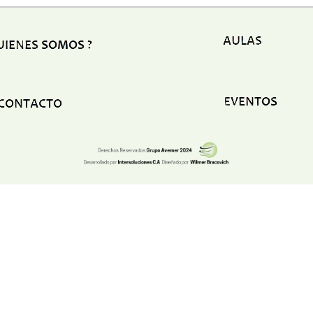
Ele
Esp
Est
Est
Est
Eve
Fum
Fun
Gim
Hos
Hot
Igle
Lab
Lat
Org
Otr
Plo
Ref
Seg
Seg
Ser
Ser
Tap
Tra