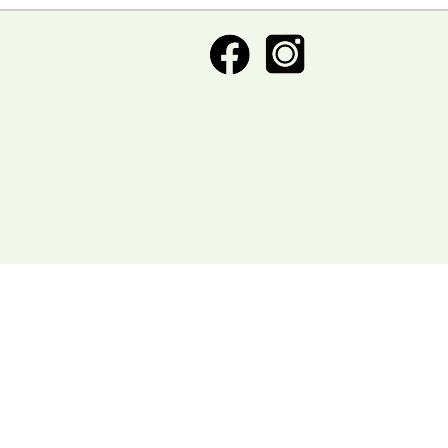
ctronica
acios deportivos
acion de servicio
acionamiento
etica y Belleza
ntos y decoracion
igacion
eraria
nasios
pitales y clinicas
eles y posadas
sia
oratorios
oneria
anismos publicos
os
meria
rigeracion
uridad
uros
vcios automotriz
vicios Medicos
iceria
nsporte