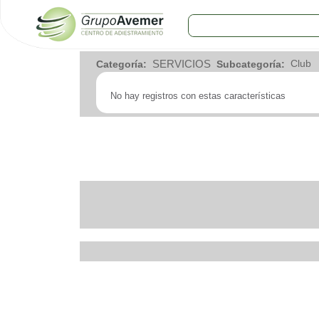
COMERCIOS
SERVICIOS
Categoría:
Subcategoría:
Agro
Bebes y ninos
No hay registros con estas características
Bebidas
Carniceria
Carpinteria
Cauchera
Centro comercial
Cerrajeria
Charcuteria
Computacion
Condimentos y especies
Construccion
Cristaleria
Decoracion
Deportes
Distribuidora
Electricidad
Electronica
Empresa de encomienda
Estetica y Belleza
Farmacia