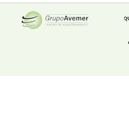
Ferreteria
Floristeria
Fruteria
Heladeria
Hogar
Iluminacion
Imprenta
Inmuebles
Instrumentos musicales
Insumos medicos
Juguetes
Libreria
Licoreria
Merceria
Muebleria
Optica
Otros
Panaderia
Perfumeria
Pescaderia
Quincalleria
Refrigeracion
Refrigeracion
Relojes
Reporteria
Repuesto de vehiculos livianos