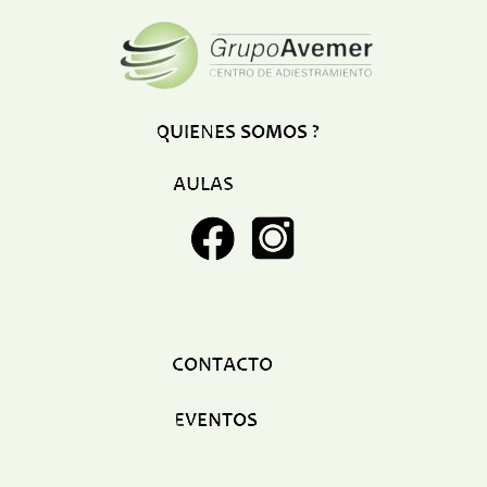
Restaurant
Ropa
Supermercado y bodegones
Telecomunicaciones
Textiles
Tienda para mascota
Tintoreria
Tornerias
Ventas de Vehiculos
INDUSTRIAS
Agro
Alimentaria
Armamentistica
Automovilistica
Energetica
Farmaceutica
Informatica
Mecanica
Peleteria
Pesada
Petroquimica
Quimica
Siderurgica o Metalurgica
Textil
Transporte