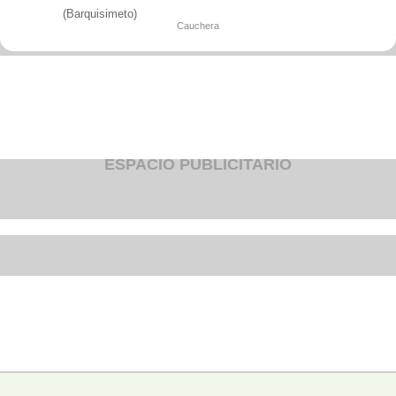
Fruteria
(Barquisimeto)
Heladeria
Cauchera
Hogar
Iluminacion
Imprenta
Inmuebles
Instrumentos musicales
Insumos medicos
Juguetes
Libreria
Licoreria
ESPACIO PUBLICITARIO
Merceria
Muebleria
Optica
Otros
Panaderia
Perfumeria
Pescaderia
Quincalleria
Refrigeracion
Refrigeracion
Relojes
Reporteria
Repuesto de vehiculos livianos
Repuesto electrodomestico
Repuesto para motos
Repuesto vehiculos pesados