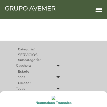
GRUPO AVEMER
COMERCIOS
Agro
Bebes y ninos
Bebidas
Carniceria
Carpinteria
Cauchera
Centro comercial
Cerrajeria
Charcuteria
Categoría:
Computacion
SERVICIOS
Condimentos y especies
Construccion
Subcategoría:
Cristaleria
Decoracion
Deportes
Estado:
Distribuidora
Electricidad
Ciudad:
Electronica
Empresa de encomienda
Estetica y Belleza
Farmacia
Ferreteria
Neumáticos Transalca
Floristeria