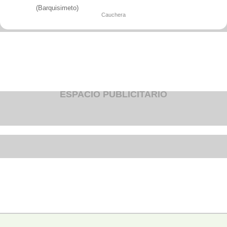
Fruteria
(Barquisimeto)
Heladeria
Cauchera
Hogar
Iluminacion
Imprenta
Inmuebles
Instrumentos musicales
Insumos medicos
Juguetes
Libreria
Licoreria
ESPACIO PUBLICITARIO
Merceria
Muebleria
Optica
Otros
Panaderia
Perfumeria
Pescaderia
Quincalleria
Refrigeracion
Refrigeracion
Relojes
Reporteria
Repuesto de vehiculos livianos
Repuesto electrodomestico
Repuesto para motos
Repuesto vehiculos pesados