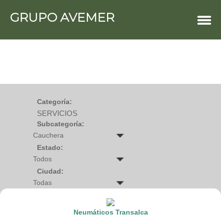
GRUPO AVEMER
COMERCIOS
Agro
Bebes y ninos
Bebidas
Carniceria
Carpinteria
Cauchera
Centro comercial
Cerrajeria
Charcuteria
Categoría:
Computacion
SERVICIOS
Condimentos y especies
Construccion
Subcategoría:
Cristaleria
Decoracion
Deportes
Estado:
Distribuidora
Electricidad
Ciudad:
Electronica
Empresa de encomienda
Estetica y Belleza
Farmacia
Ferreteria
Neumáticos Transalca
Floristeria