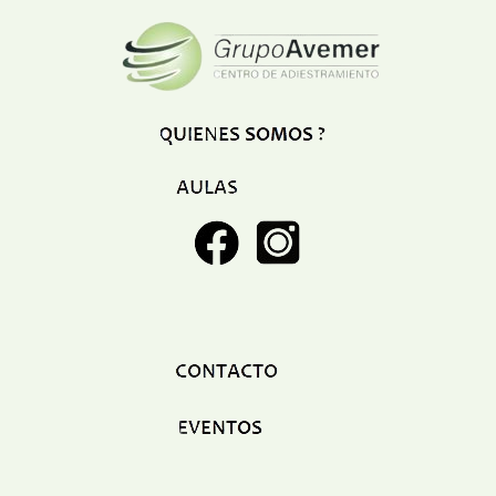
Restaurant
Ropa
Supermercado y bodegones
Telecomunicaciones
Textiles
Tienda para mascota
Tintoreria
Tornerias
Ventas de Vehiculos
INDUSTRIAS
Agro
Alimentaria
Armamentistica
Automovilistica
Energetica
Farmaceutica
Informatica
Mecanica
Peleteria
Pesada
Petroquimica
Quimica
Siderurgica o Metalurgica
Textil
Transporte