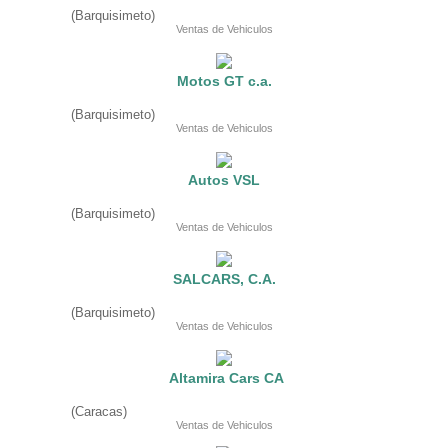
Fruteria
(Barquisimeto)
Heladeria
Ventas de Vehiculos
Hogar
Iluminacion
Imprenta
Motos GT c.a.
Inmuebles
Instrumentos musicales
(Barquisimeto)
Insumos medicos
Ventas de Vehiculos
Juguetes
Libreria
Licoreria
Autos VSL
Merceria
Muebleria
(Barquisimeto)
Optica
Ventas de Vehiculos
Otros
Panaderia
Perfumeria
SALCARS, C.A.
Pescaderia
Quincalleria
(Barquisimeto)
Refrigeracion
Ventas de Vehiculos
Refrigeracion
Relojes
Reporteria
Altamira Cars CA
Repuesto de vehiculos livianos
Repuesto electrodomestico
(Caracas)
Ventas de Vehiculos
Repuesto para motos
Repuesto vehiculos pesados