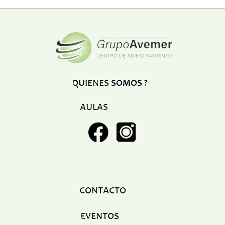
SERVICIOS
Abogados
Academias e institutos
Aeropuertos
Agencia de festejo
Agencia de marketing
Agencia de publicidad
Agencia de viajes
Bancos
Carpinteria
Cauchera
Cines
Clinicas
Club
Companias de envio
Consultoria empresarial
Consultorios medicos
Contadores
Deportes
Digital
Educacion
Electricidad
Electronica
Espacios deportivos
Estacion de servicio
Estacionamiento
Estetica y Belleza