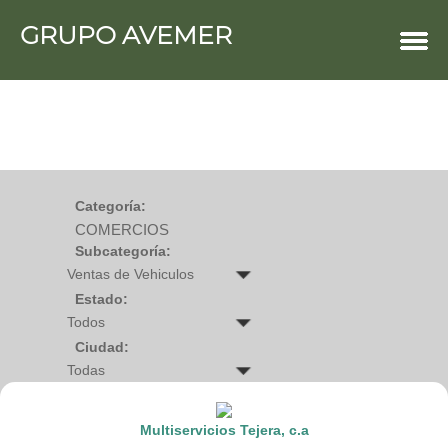
GRUPO AVEMER
COMERCIOS
Agro
Bebes y ninos
Bebidas
Carniceria
Carpinteria
Cauchera
Centro comercial
Cerrajeria
Charcuteria
Categoría:
Computacion
COMERCIOS
Condimentos y especies
Construccion
Subcategoría:
Cristaleria
Decoracion
Deportes
Estado:
Distribuidora
Electricidad
Ciudad:
Electronica
Empresa de encomienda
Estetica y Belleza
Farmacia
Ferreteria
Multiservicios Tejera, c.a
Floristeria