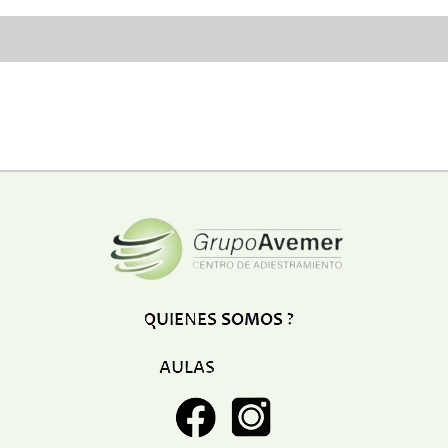
Restaurant
Ropa
Supermercado y bodegones
Telecomunicaciones
Textiles
Tienda para mascota
Tintoreria
Tornerias
Ventas de Vehiculos
INDUSTRIAS
Agro
Alimentaria
Armamentistica
Automovilistica
Energetica
Farmaceutica
Informatica
Mecanica
Peleteria
Pesada
Petroquimica
Quimica
Siderurgica o Metalurgica
Textil
Transporte