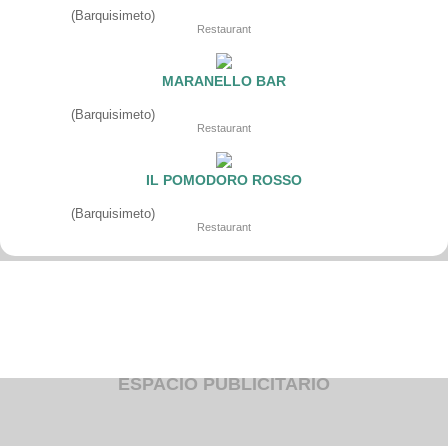
Fruteria
(Barquisimeto)
Heladeria
Restaurant
Hogar
Iluminacion
Imprenta
MARANELLO BAR
Inmuebles
Instrumentos musicales
(Barquisimeto)
Insumos medicos
Restaurant
Juguetes
Libreria
Licoreria
IL POMODORO ROSSO
Merceria
Muebleria
(Barquisimeto)
Optica
Restaurant
Otros
Panaderia
Perfumeria
Pescaderia
Quincalleria
Refrigeracion
Refrigeracion
Relojes
Reporteria
ESPACIO PUBLICITARIO
Repuesto de vehiculos livianos
Repuesto electrodomestico
Repuesto para motos
Repuesto vehiculos pesados