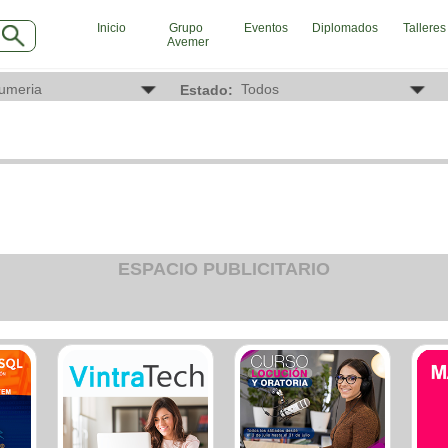
Inicio
Grupo
Eventos
Diplomados
Talleres
Avemer
INDUSTRIAS
SE
Estado:
Agro
Ab
Alimentaria
Aca
Armamentistica
Aer
Automovilistica
Age
Energetica
Age
Farmaceutica
Age
Informatica
Age
Mecanica
Ba
Peleteria
Car
Pesada
Cau
ESPACIO PUBLICITARIO
Petroquimica
Cin
Quimica
Cli
Siderurgica o Metalurgica
Clu
Textil
Com
Transporte
Con
Con
Con
Dep
Digi
Edu
Ele