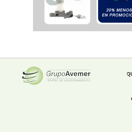
Ferreteria
Floristeria
Fruteria
Heladeria
Hogar
Iluminacion
Imprenta
Inmuebles
Instrumentos musicales
Insumos medicos
Juguetes
Libreria
Licoreria
Merceria
Muebleria
Optica
Otros
Panaderia
Perfumeria
Pescaderia
Quincalleria
Refrigeracion
Refrigeracion
Relojes
Reporteria
Repuesto de vehiculos livianos