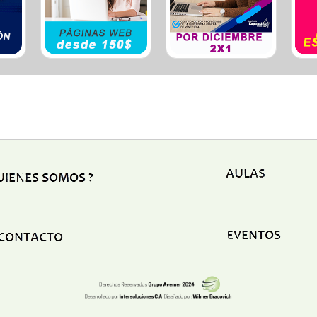
Ele
Esp
Est
Est
Est
Eve
Fum
Fun
Gim
Hos
Hot
Igle
Lab
Lat
Org
Otr
Plo
Ref
Seg
Seg
Ser
Ser
Tap
Tra