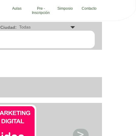
Aulas
Pre -
Simposio
Contacto
Inscripción
RVICIOS
Ciudad:
ogados
demias e institutos
opuertos
ncia de festejo
ncia de marketing
ncia de publicidad
ncia de viajes
ncos
pinteria
chera
es
nicas
b
panias de envio
sultoria empresarial
sultorios medicos
tadores
ortes
tal
cacion
ctricidad