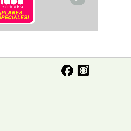
ctronica
acios deportivos
acion de servicio
acionamiento
etica y Belleza
ntos y decoracion
igacion
eraria
nasios
pitales y clinicas
eles y posadas
sia
oratorios
oneria
anismos publicos
os
meria
rigeracion
uridad
uros
vcios automotriz
vicios Medicos
iceria
nsporte