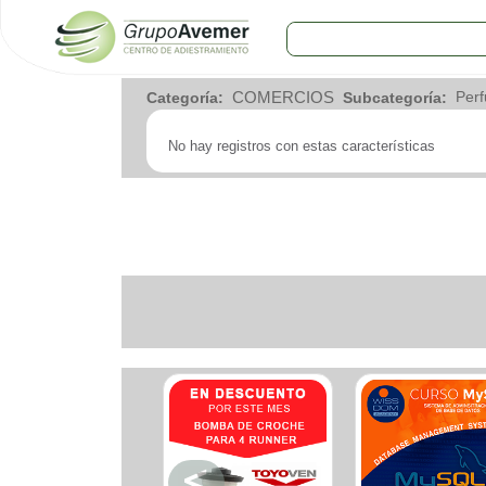
COMERCIOS
COMERCIOS
Categoría:
Subcategoría:
Agro
Bebes y ninos
No hay registros con estas características
Bebidas
Carniceria
Carpinteria
Cauchera
Centro comercial
Cerrajeria
Charcuteria
Computacion
Condimentos y especies
Construccion
Cristaleria
Decoracion
Deportes
Distribuidora
Electricidad
Electronica
Empresa de encomienda
Estetica y Belleza
Farmacia