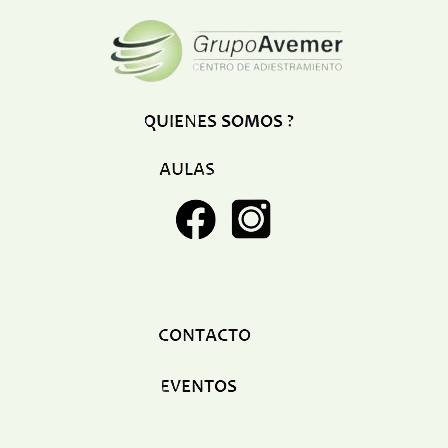
Restaurant
Ropa
Supermercado y bodegones
Telecomunicaciones
Textiles
Tienda para mascota
Tintoreria
Tornerias
Ventas de Vehiculos
INDUSTRIAS
Agro
Alimentaria
Armamentistica
Automovilistica
Energetica
Farmaceutica
Informatica
Mecanica
Peleteria
Pesada
Petroquimica
Quimica
Siderurgica o Metalurgica
Textil
Transporte