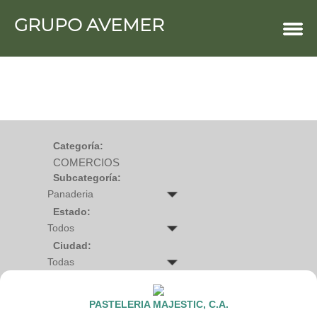
GRUPO AVEMER
COMERCIOS
Agro
Bebes y ninos
Bebidas
Carniceria
Carpinteria
Cauchera
Centro comercial
Cerrajeria
Charcuteria
Categoría:
Computacion
COMERCIOS
Condimentos y especies
Construccion
Subcategoría:
Cristaleria
Decoracion
Deportes
Estado:
Distribuidora
Electricidad
Ciudad:
Electronica
Empresa de encomienda
Estetica y Belleza
Farmacia
Ferreteria
PASTELERIA MAJESTIC, C.A.
Floristeria