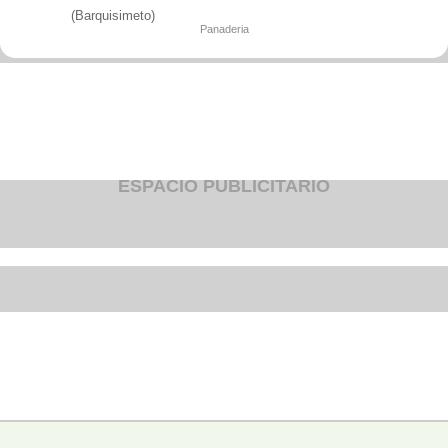
Fruteria
(Barquisimeto)
Heladeria
Panaderia
Hogar
Iluminacion
Imprenta
Inmuebles
Instrumentos musicales
Insumos medicos
Juguetes
Libreria
Licoreria
ESPACIO PUBLICITARIO
Merceria
Muebleria
Optica
Otros
Panaderia
Perfumeria
Pescaderia
Quincalleria
Refrigeracion
Refrigeracion
Relojes
Reporteria
Repuesto de vehiculos livianos
Repuesto electrodomestico
Repuesto para motos
Repuesto vehiculos pesados