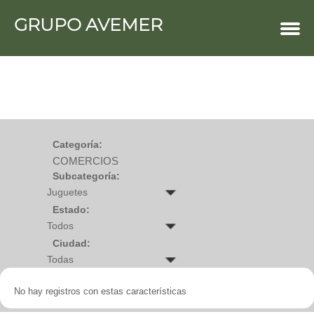
GRUPO AVEMER
COMERCIOS
Agro
Bebes y ninos
Bebidas
Carniceria
Carpinteria
Cauchera
Centro comercial
Cerrajeria
Charcuteria
Categoría:
Computacion
COMERCIOS
Condimentos y especies
Construccion
Subcategoría:
Cristaleria
Decoracion
Deportes
Estado:
Distribuidora
Electricidad
Ciudad:
Electronica
Empresa de encomienda
Estetica y Belleza
Farmacia
No hay registros con estas características
Ferreteria
Floristeria