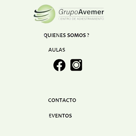
Restaurant
Ropa
Supermercado y bodegones
Telecomunicaciones
Textiles
Tienda para mascota
Tintoreria
Tornerias
Ventas de Vehiculos
INDUSTRIAS
Agro
Alimentaria
Armamentistica
Automovilistica
Energetica
Farmaceutica
Informatica
Mecanica
Peleteria
Pesada
Petroquimica
Quimica
Siderurgica o Metalurgica
Textil
Transporte