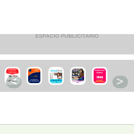
Fruteria
Heladeria
Hogar
Iluminacion
Imprenta
Inmuebles
Instrumentos musicales
ESPACIO PUBLICITARIO
Insumos medicos
Juguetes
Libreria
Licoreria
Merceria
Muebleria
Optica
Otros
Panaderia
Perfumeria
Pescaderia
Quincalleria
Refrigeracion
Refrigeracion
Relojes
Reporteria
Repuesto de vehiculos livianos
Repuesto electrodomestico
Repuesto para motos
Repuesto vehiculos pesados