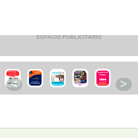
Fruteria
Heladeria
Hogar
Iluminacion
Imprenta
Inmuebles
Instrumentos musicales
ESPACIO PUBLICITARIO
Insumos medicos
Juguetes
Libreria
Licoreria
Merceria
Muebleria
Optica
Otros
Panaderia
Perfumeria
Pescaderia
Quincalleria
Refrigeracion
Refrigeracion
Relojes
Reporteria
Repuesto de vehiculos livianos
Repuesto electrodomestico
Repuesto para motos
Repuesto vehiculos pesados