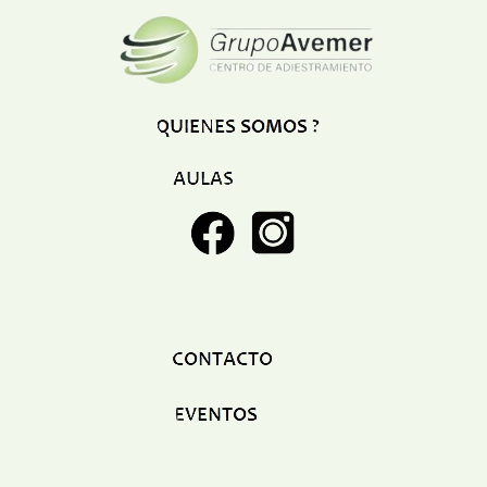
Restaurant
Ropa
Supermercado y bodegones
Telecomunicaciones
Textiles
Tienda para mascota
Tintoreria
Tornerias
Ventas de Vehiculos
INDUSTRIAS
Agro
Alimentaria
Armamentistica
Automovilistica
Energetica
Farmaceutica
Informatica
Mecanica
Peleteria
Pesada
Petroquimica
Quimica
Siderurgica o Metalurgica
Textil
Transporte