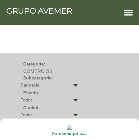
GRUPO AVEMER
COMERCIOS
Agro
Bebes y ninos
Bebidas
Carniceria
Carpinteria
Cauchera
Centro comercial
Cerrajeria
Charcuteria
Categoría:
Computacion
COMERCIOS
Condimentos y especies
Construccion
Subcategoría:
Cristaleria
Decoracion
Deportes
Estado:
Distribuidora
Electricidad
Ciudad:
Electronica
Empresa de encomienda
Estetica y Belleza
Farmacia
Ferreteria
Farmamequi c.a.
Floristeria