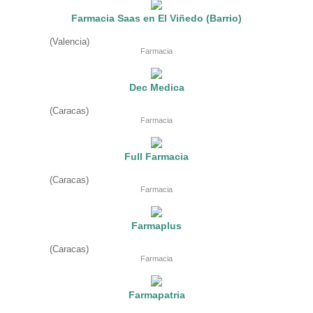
Restaurant
Farmacia Saas en El Viñedo (Barrio)
Ropa
Supermercado y bodegones
(Valencia)
Telecomunicaciones
Farmacia
Textiles
Tienda para mascota
Tintoreria
Dec Medica
Tornerias
Ventas de Vehiculos
(Caracas)
INDUSTRIAS
Farmacia
Agro
Alimentaria
Full Farmacia
Armamentistica
Automovilistica
(Caracas)
Energetica
Farmacia
Farmaceutica
Informatica
Mecanica
Farmaplus
Peleteria
Pesada
(Caracas)
Petroquimica
Farmacia
Quimica
Siderurgica o Metalurgica
Textil
Farmapatria
Transporte