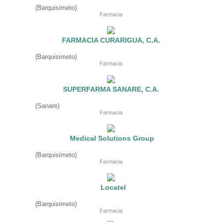
Fruteria
(Barquisimeto)
Heladeria
Farmacia
Hogar
Iluminacion
Imprenta
FARMACIA CURARIGUA, C.A.
Inmuebles
Instrumentos musicales
(Barquisimeto)
Insumos medicos
Farmacia
Juguetes
Libreria
Licoreria
SUPERFARMA SANARE, C.A.
Merceria
Muebleria
(Sanare)
Optica
Farmacia
Otros
Panaderia
Perfumeria
Medical Solutions Group
Pescaderia
Quincalleria
(Barquisimeto)
Refrigeracion
Farmacia
Refrigeracion
Relojes
Reporteria
Locatel
Repuesto de vehiculos livianos
Repuesto electrodomestico
(Barquisimeto)
Farmacia
Repuesto para motos
Repuesto vehiculos pesados