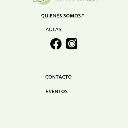
Restaurant
Ropa
Supermercado y bodegones
Telecomunicaciones
Textiles
Tienda para mascota
Tintoreria
Tornerias
Ventas de Vehiculos
INDUSTRIAS
Agro
Alimentaria
Armamentistica
Automovilistica
Energetica
Farmaceutica
Informatica
Mecanica
Peleteria
Pesada
Petroquimica
Quimica
Siderurgica o Metalurgica
Textil
Transporte