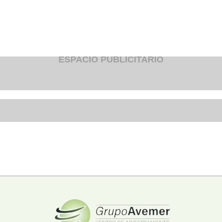
Fruteria
Heladeria
Hogar
Iluminacion
Imprenta
Inmuebles
Instrumentos musicales
ESPACIO PUBLICITARIO
Insumos medicos
Juguetes
Libreria
Licoreria
Merceria
Muebleria
Optica
Otros
Panaderia
Perfumeria
Pescaderia
Quincalleria
Refrigeracion
Refrigeracion
Relojes
Reporteria
Repuesto de vehiculos livianos
Repuesto electrodomestico
Repuesto para motos
Repuesto vehiculos pesados