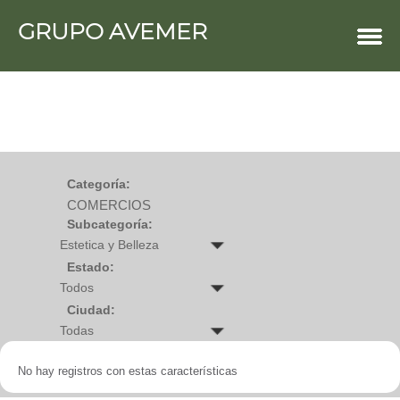
GRUPO AVEMER
COMERCIOS
Agro
Bebes y ninos
Bebidas
Carniceria
Carpinteria
Cauchera
Centro comercial
Cerrajeria
Charcuteria
Categoría:
Computacion
COMERCIOS
Condimentos y especies
Construccion
Subcategoría:
Cristaleria
Decoracion
Deportes
Estado:
Distribuidora
Electricidad
Ciudad:
Electronica
Empresa de encomienda
Estetica y Belleza
Farmacia
No hay registros con estas características
Ferreteria
Floristeria