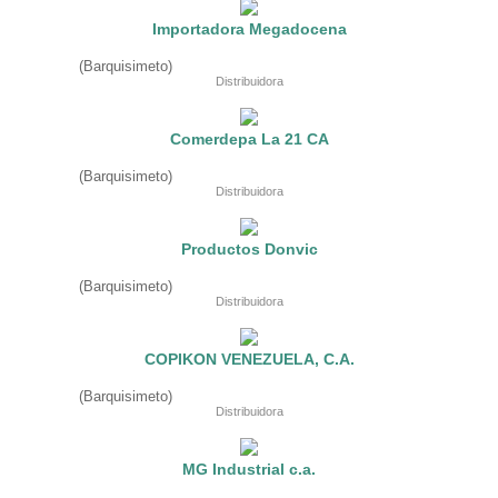
Restaurant
Importadora Megadocena
Ropa
Supermercado y bodegones
(Barquisimeto)
Telecomunicaciones
Distribuidora
Textiles
Tienda para mascota
Tintoreria
Comerdepa La 21 CA
Tornerias
Ventas de Vehiculos
(Barquisimeto)
INDUSTRIAS
Distribuidora
Agro
Alimentaria
Productos Donvic
Armamentistica
Automovilistica
(Barquisimeto)
Energetica
Distribuidora
Farmaceutica
Informatica
Mecanica
COPIKON VENEZUELA, C.A.
Peleteria
Pesada
(Barquisimeto)
Petroquimica
Distribuidora
Quimica
Siderurgica o Metalurgica
Textil
MG Industrial c.a.
Transporte