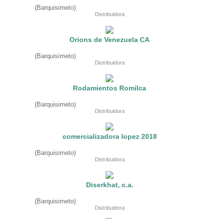
Fruteria
(Barquisimeto)
Heladeria
Distribuidora
Hogar
Iluminacion
Imprenta
Orions de Venezuela CA
Inmuebles
Instrumentos musicales
(Barquisimeto)
Insumos medicos
Distribuidora
Juguetes
Libreria
Licoreria
Rodamientos Romilca
Merceria
Muebleria
(Barquisimeto)
Optica
Distribuidora
Otros
Panaderia
Perfumeria
comercializadora lopez 2018
Pescaderia
Quincalleria
(Barquisimeto)
Refrigeracion
Distribuidora
Refrigeracion
Relojes
Reporteria
Diserkhat, c.a.
Repuesto de vehiculos livianos
Repuesto electrodomestico
(Barquisimeto)
Distribuidora
Repuesto para motos
Repuesto vehiculos pesados