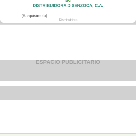
Eventos y decoracion
DISTRIBUIDORA DISENZOCA, C.A.
Fumigacion
Funeraria
(Barquisimeto)
Gimnasios
Distribuidora
Hospitales y clinicas
Hoteles y posadas
Iglesia
Laboratorios
Latoneria
Organismos publicos
Otros
ESPACIO PUBLICITARIO
Plomeria
Refrigeracion
Seguridad
Seguros
Servcios automotriz
Servicios Medicos
Tapiceria
Transporte