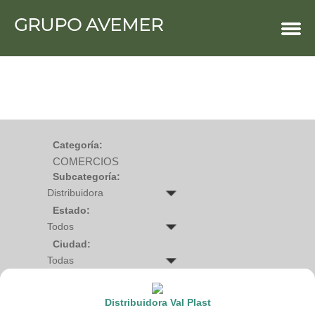
GRUPO AVEMER
COMERCIOS
Agro
Bebes y ninos
Bebidas
Carniceria
Carpinteria
Cauchera
Centro comercial
Cerrajeria
Charcuteria
Categoría:
Computacion
COMERCIOS
Condimentos y especies
Construccion
Subcategoría:
Cristaleria
Decoracion
Deportes
Estado:
Distribuidora
Electricidad
Ciudad:
Electronica
Empresa de encomienda
Estetica y Belleza
Farmacia
Ferreteria
Distribuidora Val Plast
Floristeria