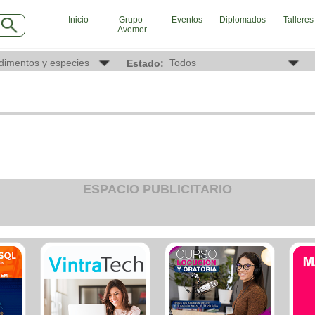
Inicio
Grupo
Eventos
Diplomados
Talleres
Avemer
INDUSTRIAS
SE
Estado:
Agro
Ab
Alimentaria
Aca
Armamentistica
Aer
Automovilistica
Age
Energetica
Age
Farmaceutica
Age
Informatica
Age
Mecanica
Ba
Peleteria
Car
Pesada
Cau
ESPACIO PUBLICITARIO
Petroquimica
Cin
Quimica
Cli
Siderurgica o Metalurgica
Clu
Textil
Com
Transporte
Con
Con
Con
Dep
Digi
Edu
Ele