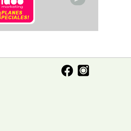
ctronica
acios deportivos
acion de servicio
acionamiento
etica y Belleza
ntos y decoracion
igacion
eraria
nasios
pitales y clinicas
eles y posadas
sia
oratorios
oneria
anismos publicos
os
meria
rigeracion
uridad
uros
vcios automotriz
vicios Medicos
iceria
nsporte