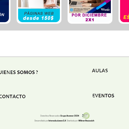
Ele
Esp
Est
Est
Est
Eve
Fum
Fun
Gim
Hos
Hot
Igle
Lab
Lat
Org
Otr
Plo
Ref
Seg
Seg
Ser
Ser
Tap
Tra