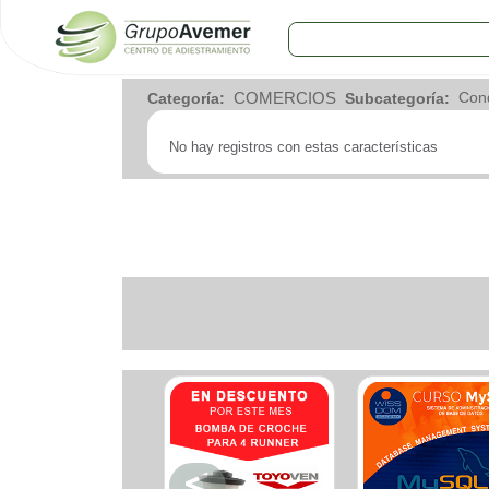
COMERCIOS
COMERCIOS
Categoría:
Subcategoría:
Agro
Bebes y ninos
No hay registros con estas características
Bebidas
Carniceria
Carpinteria
Cauchera
Centro comercial
Cerrajeria
Charcuteria
Computacion
Condimentos y especies
Construccion
Cristaleria
Decoracion
Deportes
Distribuidora
Electricidad
Electronica
Empresa de encomienda
Estetica y Belleza
Farmacia