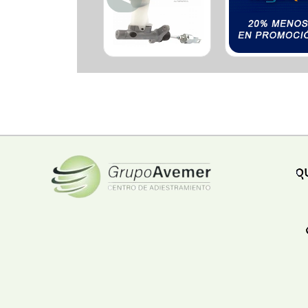
Ferreteria
Floristeria
Fruteria
Heladeria
Hogar
Iluminacion
Imprenta
Inmuebles
Instrumentos musicales
Insumos medicos
Juguetes
Libreria
Licoreria
Merceria
Muebleria
Optica
Otros
Panaderia
Perfumeria
Pescaderia
Quincalleria
Refrigeracion
Refrigeracion
Relojes
Reporteria
Repuesto de vehiculos livianos