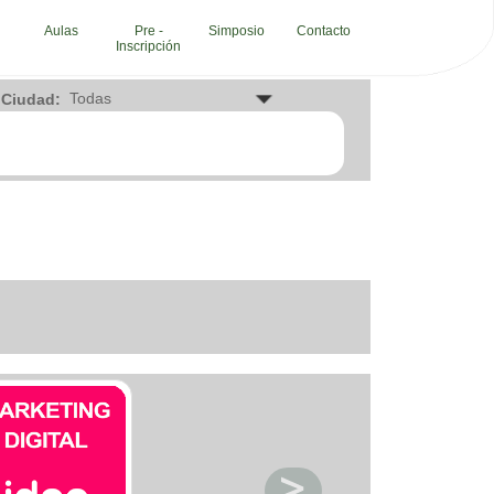
Aulas
Pre -
Simposio
Contacto
Inscripción
RVICIOS
Ciudad:
ogados
demias e institutos
opuertos
ncia de festejo
ncia de marketing
ncia de publicidad
ncia de viajes
ncos
pinteria
chera
es
nicas
b
panias de envio
sultoria empresarial
sultorios medicos
tadores
ortes
tal
cacion
ctricidad