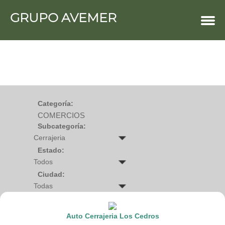
GRUPO AVEMER
COMERCIOS
Agro
Bebes y ninos
Bebidas
Carniceria
Carpinteria
Cauchera
Centro comercial
Cerrajeria
Charcuteria
Categoría:
Computacion
COMERCIOS
Condimentos y especies
Construccion
Subcategoría:
Cristaleria
Decoracion
Deportes
Estado:
Distribuidora
Electricidad
Ciudad:
Electronica
Empresa de encomienda
Estetica y Belleza
Farmacia
Ferreteria
Auto Cerrajeria Los Cedros
Floristeria