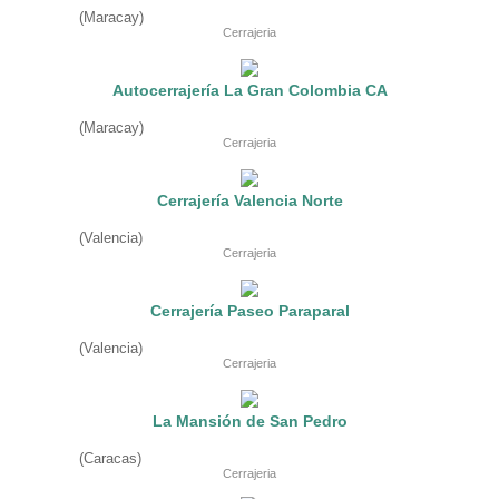
Fruteria
(Maracay)
Heladeria
Cerrajeria
Hogar
Iluminacion
Imprenta
Autocerrajería La Gran Colombia CA
Inmuebles
Instrumentos musicales
(Maracay)
Insumos medicos
Cerrajeria
Juguetes
Libreria
Licoreria
Cerrajería Valencia Norte
Merceria
Muebleria
(Valencia)
Optica
Cerrajeria
Otros
Panaderia
Perfumeria
Cerrajería Paseo Paraparal
Pescaderia
Quincalleria
(Valencia)
Refrigeracion
Cerrajeria
Refrigeracion
Relojes
Reporteria
La Mansión de San Pedro
Repuesto de vehiculos livianos
Repuesto electrodomestico
(Caracas)
Cerrajeria
Repuesto para motos
Repuesto vehiculos pesados