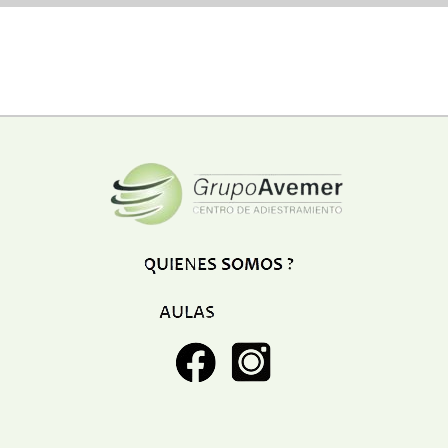
SERVICIOS
Abogados
Academias e institutos
Aeropuertos
Agencia de festejo
Agencia de marketing
Agencia de publicidad
Agencia de viajes
Bancos
Carpinteria
Cauchera
Cines
Clinicas
Club
Companias de envio
Consultoria empresarial
Consultorios medicos
Contadores
Deportes
Digital
Educacion
Electricidad
Electronica
Espacios deportivos
Estacion de servicio
Estacionamiento
Estetica y Belleza