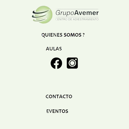
Restaurant
Ropa
Supermercado y bodegones
Telecomunicaciones
Textiles
Tienda para mascota
Tintoreria
Tornerias
Ventas de Vehiculos
INDUSTRIAS
Agro
Alimentaria
Armamentistica
Automovilistica
Energetica
Farmaceutica
Informatica
Mecanica
Peleteria
Pesada
Petroquimica
Quimica
Siderurgica o Metalurgica
Textil
Transporte