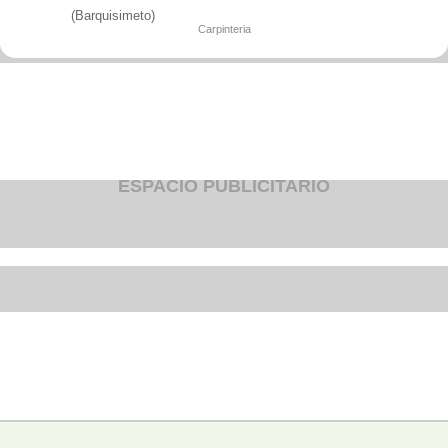
Fruteria
(Barquisimeto)
Heladeria
Carpinteria
Hogar
Iluminacion
Imprenta
Inmuebles
Instrumentos musicales
Insumos medicos
Juguetes
Libreria
Licoreria
ESPACIO PUBLICITARIO
Merceria
Muebleria
Optica
Otros
Panaderia
Perfumeria
Pescaderia
Quincalleria
Refrigeracion
Refrigeracion
Relojes
Reporteria
Repuesto de vehiculos livianos
Repuesto electrodomestico
Repuesto para motos
Repuesto vehiculos pesados