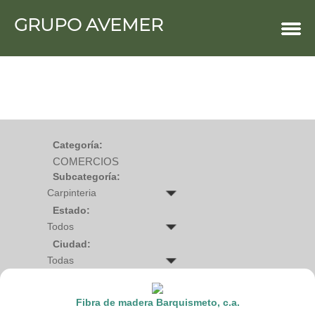
GRUPO AVEMER
COMERCIOS
Agro
Bebes y ninos
Bebidas
Carniceria
Carpinteria
Cauchera
Centro comercial
Cerrajeria
Charcuteria
Categoría:
Computacion
COMERCIOS
Condimentos y especies
Construccion
Subcategoría:
Cristaleria
Decoracion
Deportes
Estado:
Distribuidora
Electricidad
Ciudad:
Electronica
Empresa de encomienda
Estetica y Belleza
Farmacia
Ferreteria
Fibra de madera Barquismeto, c.a.
Floristeria