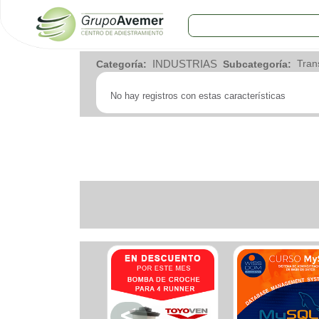
COMERCIOS
INDUSTRIAS
Categoría:
Subcategoría:
Agro
Bebes y ninos
No hay registros con estas características
Bebidas
Carniceria
Carpinteria
Cauchera
Centro comercial
Cerrajeria
Charcuteria
Computacion
Condimentos y especies
Construccion
Cristaleria
Decoracion
Deportes
Distribuidora
Electricidad
Electronica
Empresa de encomienda
Estetica y Belleza
Farmacia