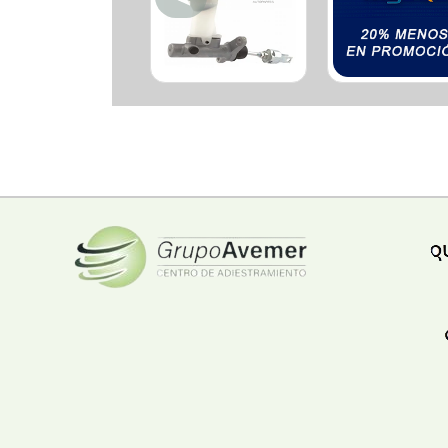
Ferreteria
Floristeria
Fruteria
Heladeria
Hogar
Iluminacion
Imprenta
Inmuebles
Instrumentos musicales
Insumos medicos
Juguetes
Libreria
Licoreria
Merceria
Muebleria
Optica
Otros
Panaderia
Perfumeria
Pescaderia
Quincalleria
Refrigeracion
Refrigeracion
Relojes
Reporteria
Repuesto de vehiculos livianos