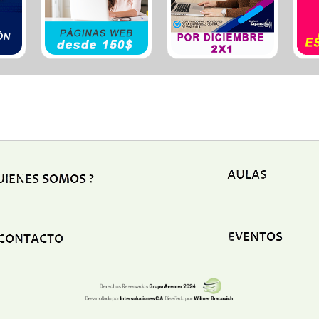
Ele
Esp
Est
Est
Est
Eve
Fum
Fun
Gim
Hos
Hot
Igle
Lab
Lat
Org
Otr
Plo
Ref
Seg
Seg
Ser
Ser
Tap
Tra