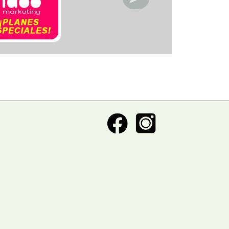
ctronica
acios deportivos
acion de servicio
acionamiento
etica y Belleza
ntos y decoracion
igacion
eraria
nasios
pitales y clinicas
eles y posadas
sia
oratorios
oneria
anismos publicos
os
meria
rigeracion
uridad
uros
vcios automotriz
vicios Medicos
iceria
nsporte