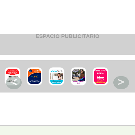
Fruteria
Heladeria
Hogar
Iluminacion
Imprenta
Inmuebles
Instrumentos musicales
ESPACIO PUBLICITARIO
Insumos medicos
Juguetes
Libreria
Licoreria
Merceria
Muebleria
Optica
Otros
Panaderia
Perfumeria
Pescaderia
Quincalleria
Refrigeracion
Refrigeracion
Relojes
Reporteria
Repuesto de vehiculos livianos
Repuesto electrodomestico
Repuesto para motos
Repuesto vehiculos pesados