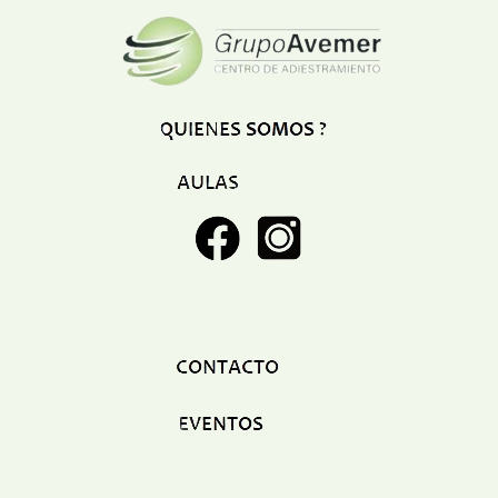
Restaurant
Ropa
Supermercado y bodegones
Telecomunicaciones
Textiles
Tienda para mascota
Tintoreria
Tornerias
Ventas de Vehiculos
INDUSTRIAS
Agro
Alimentaria
Armamentistica
Automovilistica
Energetica
Farmaceutica
Informatica
Mecanica
Peleteria
Pesada
Petroquimica
Quimica
Siderurgica o Metalurgica
Textil
Transporte