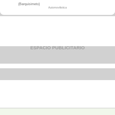
Fruteria
(Barquisimeto)
Heladeria
Automovilistica
Hogar
Iluminacion
Imprenta
Inmuebles
Instrumentos musicales
Insumos medicos
Juguetes
Libreria
Licoreria
ESPACIO PUBLICITARIO
Merceria
Muebleria
Optica
Otros
Panaderia
Perfumeria
Pescaderia
Quincalleria
Refrigeracion
Refrigeracion
Relojes
Reporteria
Repuesto de vehiculos livianos
Repuesto electrodomestico
Repuesto para motos
Repuesto vehiculos pesados