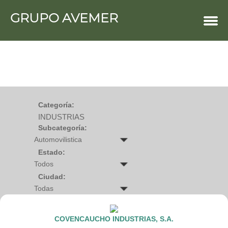
GRUPO AVEMER
COMERCIOS
Agro
Bebes y ninos
Bebidas
Carniceria
Carpinteria
Cauchera
Centro comercial
Cerrajeria
Charcuteria
Categoría:
Computacion
INDUSTRIAS
Condimentos y especies
Construccion
Subcategoría:
Cristaleria
Decoracion
Deportes
Estado:
Distribuidora
Electricidad
Ciudad:
Electronica
Empresa de encomienda
Estetica y Belleza
Farmacia
Ferreteria
COVENCAUCHO INDUSTRIAS, S.A.
Floristeria