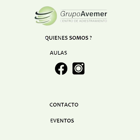
Restaurant
Ropa
Supermercado y bodegones
Telecomunicaciones
Textiles
Tienda para mascota
Tintoreria
Tornerias
Ventas de Vehiculos
INDUSTRIAS
Agro
Alimentaria
Armamentistica
Automovilistica
Energetica
Farmaceutica
Informatica
Mecanica
Peleteria
Pesada
Petroquimica
Quimica
Siderurgica o Metalurgica
Textil
Transporte