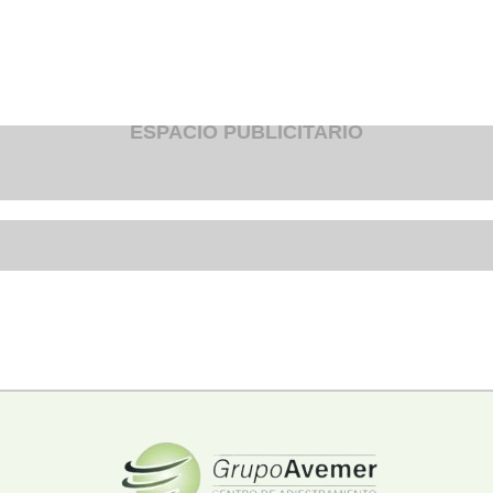
Fruteria
Heladeria
Hogar
Iluminacion
Imprenta
Inmuebles
Instrumentos musicales
ESPACIO PUBLICITARIO
Insumos medicos
Juguetes
Libreria
Licoreria
Merceria
Muebleria
Optica
Otros
Panaderia
Perfumeria
Pescaderia
Quincalleria
Refrigeracion
Refrigeracion
Relojes
Reporteria
Repuesto de vehiculos livianos
Repuesto electrodomestico
Repuesto para motos
Repuesto vehiculos pesados