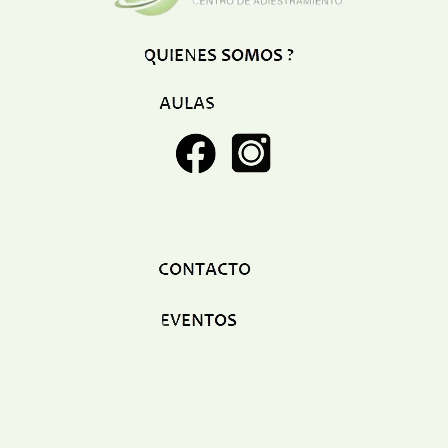
Restaurant
Ropa
Supermercado y bodegones
Telecomunicaciones
Textiles
Tienda para mascota
Tintoreria
Tornerias
Ventas de Vehiculos
INDUSTRIAS
Agro
Alimentaria
Armamentistica
Automovilistica
Energetica
Farmaceutica
Informatica
Mecanica
Peleteria
Pesada
Petroquimica
Quimica
Siderurgica o Metalurgica
Textil
Transporte