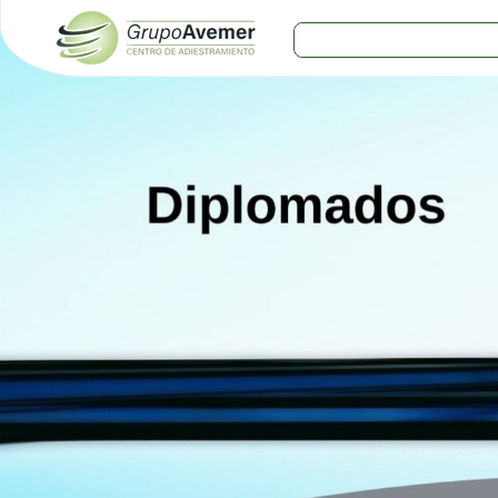
COMERCIOS
Agro
Bebes y ninos
Bebidas
Carniceria
Carpinteria
Cauchera
Centro comercial
Cerrajeria
Charcuteria
Computacion
Condimentos y especies
Construccion
Cristaleria
Decoracion
Deportes
Distribuidora
Electricidad
Electronica
Empresa de encomienda
Estetica y Belleza
Farmacia