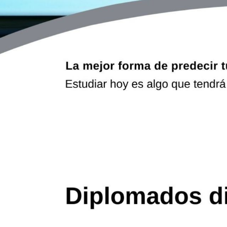
Ferreteria
Floristeria
Fruteria
Heladeria
Hogar
Iluminacion
Imprenta
Inmuebles
Instrumentos musicales
Insumos medicos
Juguetes
Libreria
Licoreria
Merceria
Muebleria
Optica
Otros
Panaderia
Perfumeria
Pescaderia
Quincalleria
Refrigeracion
Refrigeracion
Relojes
Reporteria
Repuesto de vehiculos livianos