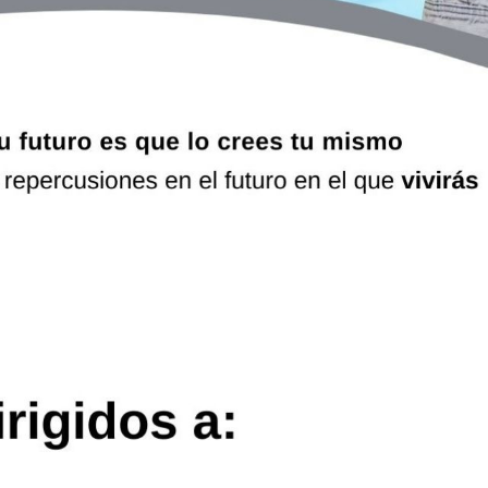
Ele
Esp
Est
Est
Est
Eve
Fum
Fun
Gim
Hos
Hot
Igle
Lab
Lat
Org
Otr
Plo
Ref
Seg
Seg
Ser
Ser
Tap
Tra