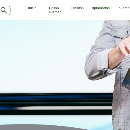
Inicio
Grupo
Eventos
Diplomados
Talleres
Avemer
INDUSTRIAS
SE
Agro
Ab
Alimentaria
Aca
Armamentistica
Aer
Automovilistica
Age
Energetica
Age
Farmaceutica
Age
Informatica
Age
Mecanica
Ba
Peleteria
Car
Pesada
Cau
Petroquimica
Cin
Quimica
Cli
Siderurgica o Metalurgica
Clu
Textil
Com
Transporte
Con
Con
Con
Dep
Digi
Edu
Ele