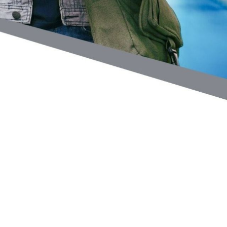
ctronica
acios deportivos
acion de servicio
acionamiento
etica y Belleza
ntos y decoracion
igacion
eraria
nasios
pitales y clinicas
eles y posadas
sia
oratorios
oneria
anismos publicos
os
meria
rigeracion
uridad
uros
vcios automotriz
vicios Medicos
iceria
nsporte