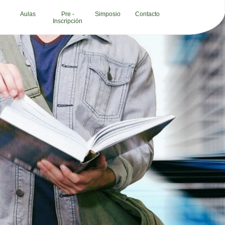
Aulas
Pre -
Simposio
Contacto
Inscripción
RVICIOS
ogados
demias e institutos
opuertos
ncia de festejo
ncia de marketing
ncia de publicidad
ncia de viajes
ncos
pinteria
chera
es
nicas
b
panias de envio
sultoria empresarial
sultorios medicos
tadores
ortes
tal
cacion
ctricidad