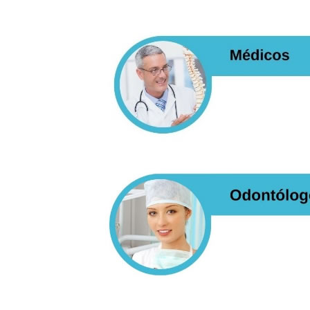
Repuesto electrodomestico
Repuesto para motos
Repuesto vehiculos pesados
Restaurant
Ropa
Supermercado y bodegones
Telecomunicaciones
Textiles
Tienda para mascota
Tintoreria
Tornerias
Ventas de Vehiculos